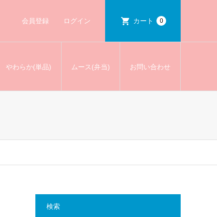
会員登録
ログイン
カート
0
やわらか(単品)
ムース(弁当)
お問い合わせ
検索