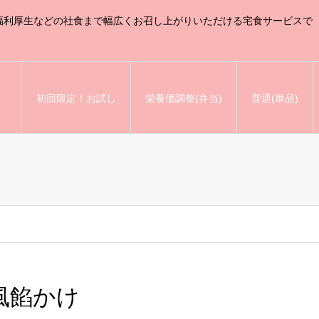
福利厚生などの社食まで幅広くお召し上がりいただける宅食サービスで
初回限定！お試し
栄養価調整(弁当)
普通(単品)
風餡かけ