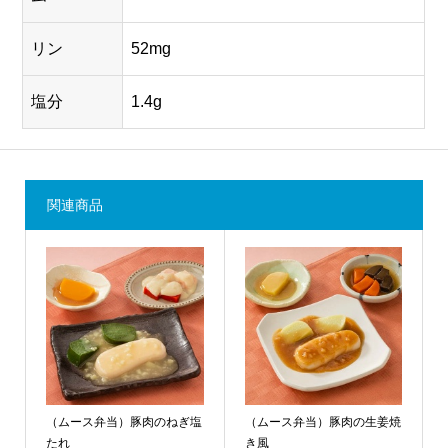
リン
52mg
塩分
1.4g
関連商品
（ムース弁当）豚肉のねぎ塩
（ムース弁当）豚肉の生姜焼
たれ
き風