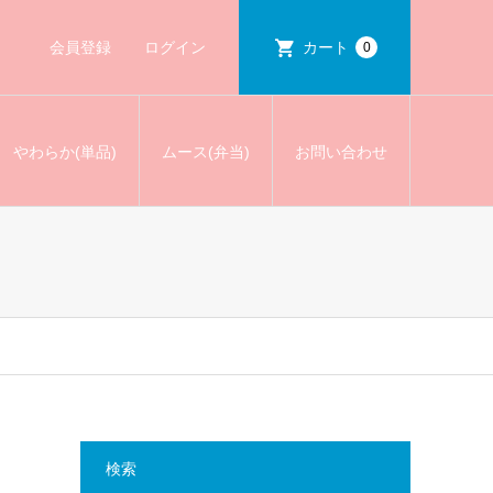
会員登録
ログイン
カート
0
やわらか(単品)
ムース(弁当)
お問い合わせ
検索