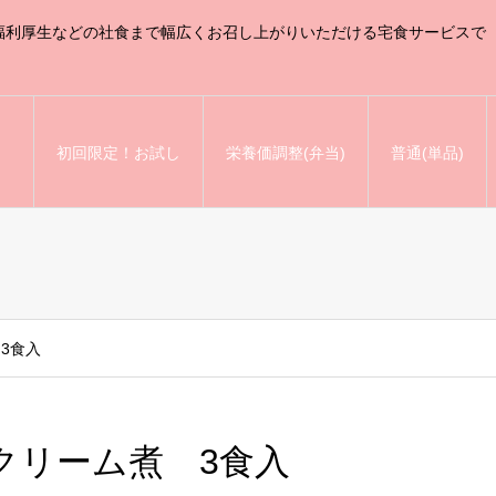
福利厚生などの社食まで幅広くお召し上がりいただける宅食サービスで
初回限定！お試し
栄養価調整(弁当)
普通(単品)
3食入
クリーム煮 3食入